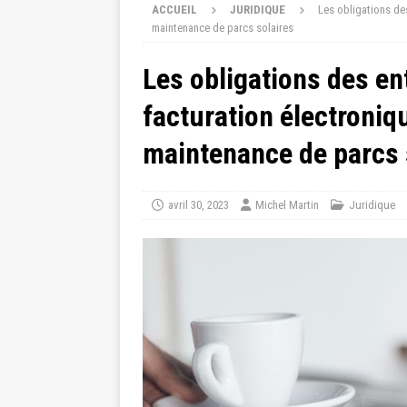
ACCUEIL
JURIDIQUE
Les obligations de
maintenance de parcs solaires
Les obligations des en
facturation électroniq
maintenance de parcs 
avril 30, 2023
Michel Martin
Juridique